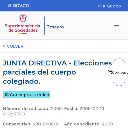
Ir a Gov.co
<
VOLVER
JUNTA DIRECTIVA - Elecciones
parciales del cuerpo
Compart
colegiado.
Concepto jurídico
Número de radicado
:
2009-
Fecha
:
2009-07-13
01-217709
consecutivo
:
220-098816
Año expediente
:
2009