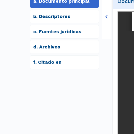
a
.
Documento principal
Docume
b
.
Descriptores
c
.
Fuentes jurídicas
d
.
archivos
f
.
Citado en