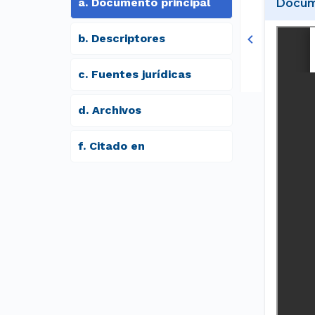
a
.
Documento principal
Docume
b
.
Descriptores
c
.
Fuentes jurídicas
d
.
archivos
f
.
Citado en