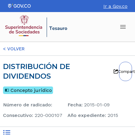
Ir a Gov.co
<
VOLVER
DISTRIBUCIÓN DE
Compart
DIVIDENDOS
Concepto jurídico
Número de radicado
:
Fecha
:
2015-01-09
consecutivo
:
220-000107
Año expediente
:
2015