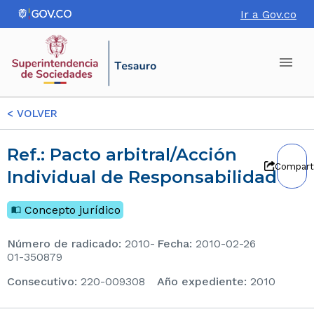
Ir a Gov.co
<
VOLVER
Ref.: Pacto arbitral/Acción
Compart
Individual de Responsabilidad
Concepto jurídico
Número de radicado
:
2010-
Fecha
:
2010-02-26
01-350879
consecutivo
:
220-009308
Año expediente
:
2010