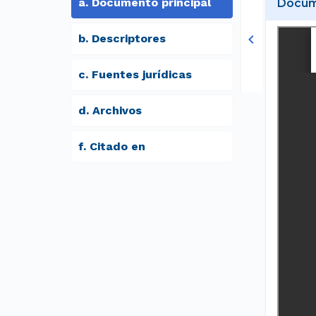
a
.
Documento principal
Docume
b
.
Descriptores
c
.
Fuentes jurídicas
d
.
archivos
f
.
Citado en