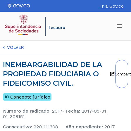
Ir a Gov.co
<
VOLVER
INEMBARGABILIDAD DE LA
PROPIEDAD FIDUCIARIA O
Compart
FIDEICOMISO CIVIL.
Concepto jurídico
Número de radicado
:
2017-
Fecha
:
2017-05-31
01-308151
consecutivo
:
220-111308
Año expediente
:
2017