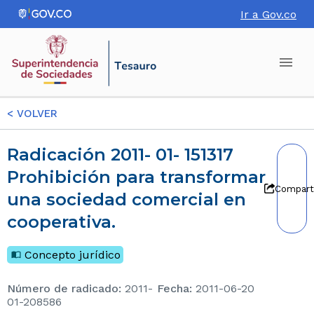
Ir a Gov.co
<
VOLVER
Radicación 2011- 01- 151317
Prohibición para transformar
Compart
una sociedad comercial en
cooperativa.
Concepto jurídico
Número de radicado
:
2011-
Fecha
:
2011-06-20
01-208586