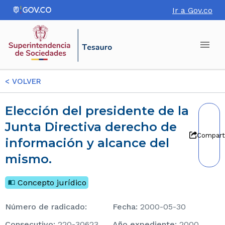
Ir a Gov.co
<
VOLVER
Elección del presidente de la
Junta Directiva derecho de
Compart
información y alcance del
mismo.
Concepto jurídico
Número de radicado
:
Fecha
:
2000-05-30
consecutivo
:
220-30623
Año expediente
:
2000