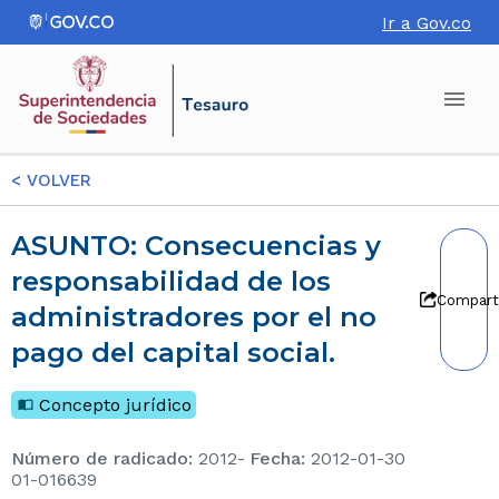
Ir a Gov.co
<
VOLVER
ASUNTO: Consecuencias y
responsabilidad de los
Compart
administradores por el no
pago del capital social.
Concepto jurídico
Número de radicado
:
2012-
Fecha
:
2012-01-30
01-016639