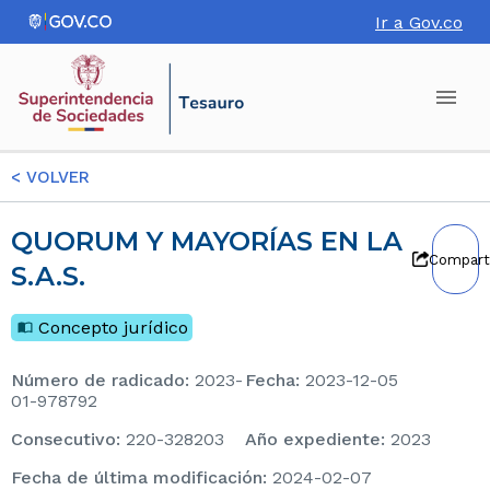
Ir a Gov.co
<
VOLVER
QUORUM Y MAYORÍAS EN LA
Compart
S.A.S.
Concepto jurídico
Número de radicado
:
2023-
Fecha
:
2023-12-05
01-978792
consecutivo
:
220-328203
Año expediente
:
2023
Fecha de última modificación
:
2024-02-07