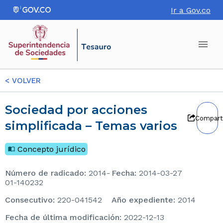
Ir a Gov.co
<
VOLVER
Sociedad por acciones
Compart
simplificada – Temas varios
Concepto jurídico
Número de radicado
:
2014-
Fecha
:
2014-03-27
01-140232
consecutivo
:
220-041542
Año expediente
:
2014
Fecha de última modificación
:
2022-12-13