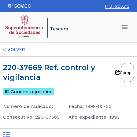
Ir a Gov.co
<
VOLVER
220-37669 Ref. control y
Compart
vigilancia
Concepto jurídico
Número de radicado
:
Fecha
:
1999-05-30
consecutivo
:
220-37669
Año expediente
:
1999