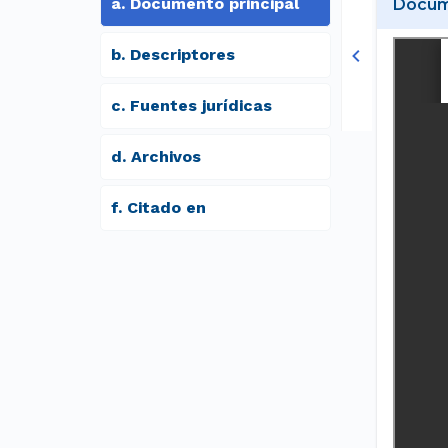
a
.
Documento principal
Docume
b
.
Descriptores
c
.
Fuentes jurídicas
d
.
archivos
f
.
Citado en