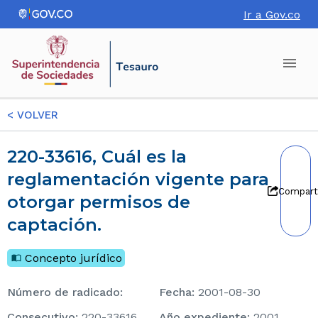
Ir a Gov.co
<
VOLVER
220-33616, Cuál es la
reglamentación vigente para
Compart
otorgar permisos de
captación.
Concepto jurídico
Número de radicado
:
Fecha
:
2001-08-30
consecutivo
:
220-33616
Año expediente
:
2001