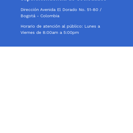
Dirección Avenida El Dorado No. 51-80 /
Bogotá - Colombia
Horario de atención al público: Lunes a
Viernes de 8:00am a 5:00pm
Twitter
Instagram
Facebook
Contacto
Teléfono conmutador: 324 57 77 - 220 10 00
Centro de Fax 220 10 000, opción 2
Línea de atención al usuario: 018000114319
Correo institucional:
webmaster@supersociedades.gov.co