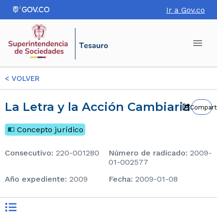
Ir a Gov.co
<
VOLVER
La Letra y la Acción Cambiaria
Compart
Concepto jurídico
consecutivo
:
220-001280
Número de radicado
:
2009-
01-002577
Año expediente
:
2009
Fecha
:
2009-01-08