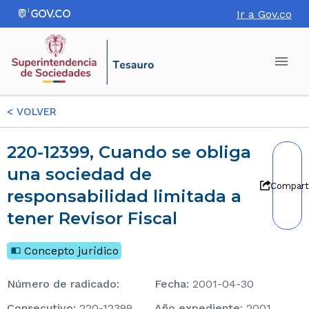
Ir a Gov.co
<
VOLVER
220-12399, Cuando se obliga
una sociedad de
Compart
responsabilidad limitada a
tener Revisor Fiscal
Concepto jurídico
Número de radicado
:
Fecha
:
2001-04-30
consecutivo
:
220-12399
Año expediente
:
2001