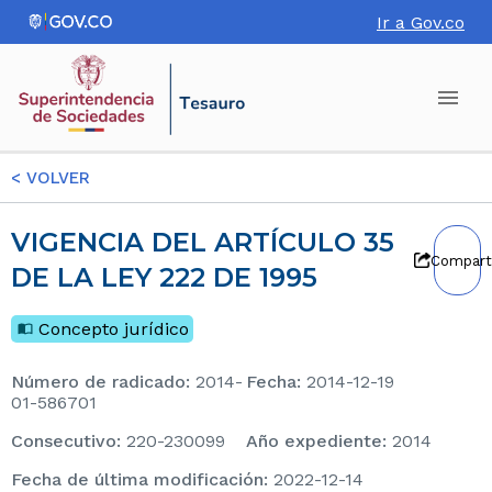
Ir a Gov.co
<
VOLVER
VIGENCIA DEL ARTÍCULO 35
Compart
DE LA LEY 222 DE 1995
Concepto jurídico
Número de radicado
:
2014-
Fecha
:
2014-12-19
01-586701
consecutivo
:
220-230099
Año expediente
:
2014
Fecha de última modificación
:
2022-12-14