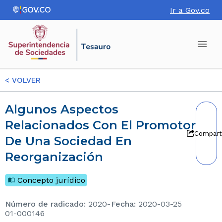
Ir a Gov.co
<
VOLVER
Algunos Aspectos
Relacionados Con El Promotor
Compart
De Una Sociedad En
Reorganización
Concepto jurídico
Número de radicado
:
2020-
Fecha
:
2020-03-25
01-000146