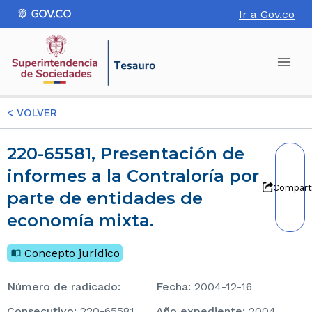
Ir a Gov.co
<
VOLVER
220-65581, Presentación de
informes a la Contraloría por
Compart
parte de entidades de
economía mixta.
Concepto jurídico
Número de radicado
:
Fecha
:
2004-12-16
consecutivo
:
220-65581
Año expediente
:
2004