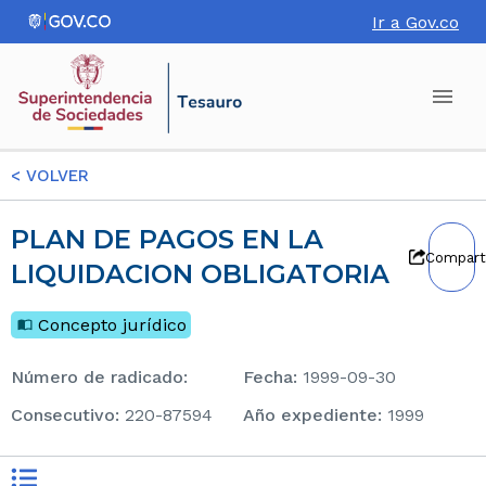
Ir a Gov.co
<
VOLVER
PLAN DE PAGOS EN LA
Compart
LIQUIDACION OBLIGATORIA
Concepto jurídico
Número de radicado
:
Fecha
:
1999-09-30
consecutivo
:
220-87594
Año expediente
:
1999