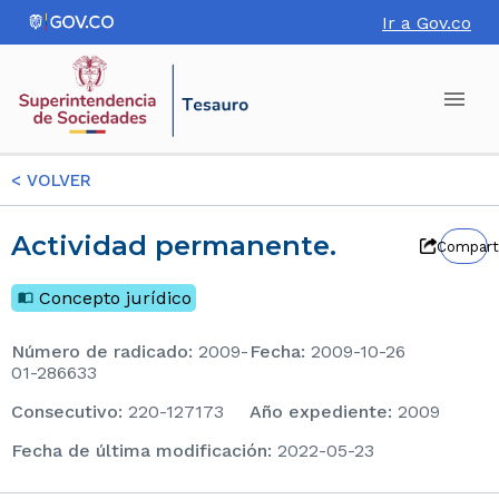
Ir a Gov.co
<
VOLVER
Actividad permanente.
Compart
Concepto jurídico
Número de radicado
:
2009-
Fecha
:
2009-10-26
01-286633
consecutivo
:
220-127173
Año expediente
:
2009
Fecha de última modificación
:
2022-05-23