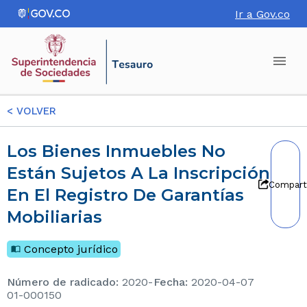
Ir a Gov.co
<
VOLVER
Los Bienes Inmuebles No
Están Sujetos A La Inscripción
Compart
En El Registro De Garantías
Mobiliarias
Concepto jurídico
Número de radicado
:
2020-
Fecha
:
2020-04-07
01-000150