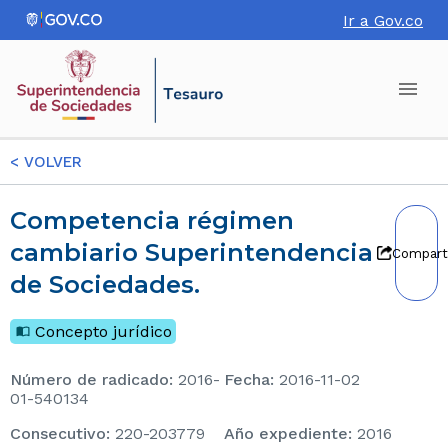
Ir a Gov.co
<
VOLVER
Competencia régimen
cambiario Superintendencia
Compart
de Sociedades.
Concepto jurídico
Número de radicado
:
2016-
Fecha
:
2016-11-02
01-540134
consecutivo
:
220-203779
Año expediente
:
2016