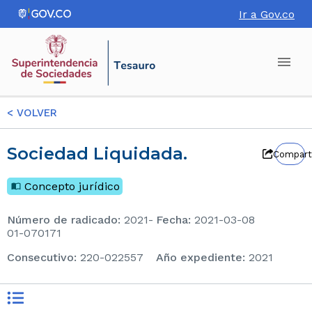
Ir a Gov.co
<
VOLVER
Sociedad Liquidada.
Compart
Concepto jurídico
Número de radicado
:
2021-
Fecha
:
2021-03-08
01-070171
consecutivo
:
220-022557
Año expediente
:
2021