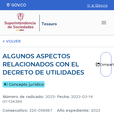
Ir a Gov.co
<
VOLVER
ALGUNOS ASPECTOS
RELACIONADOS CON EL
Compart
DECRETO DE UTILIDADES
Concepto jurídico
Número de radicado
:
2023-
Fecha
:
2023-03-14
01-134394
consecutivo
:
220-056967
Año expediente
:
2023