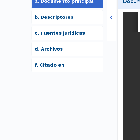
a
.
Documento principal
Docume
b
.
Descriptores
c
.
Fuentes jurídicas
d
.
archivos
f
.
Citado en