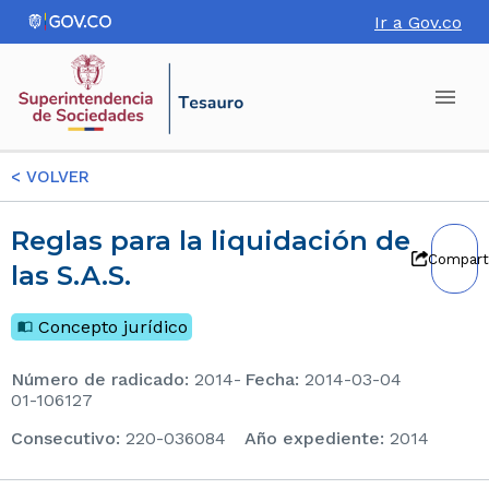
Ir a Gov.co
<
VOLVER
Reglas para la liquidación de
Compart
las S.A.S.
Concepto jurídico
Número de radicado
:
2014-
Fecha
:
2014-03-04
01-106127
consecutivo
:
220-036084
Año expediente
:
2014