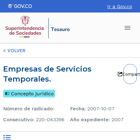
Ir a Gov.co
<
VOLVER
Empresas de Servicios
Compart
Temporales.
Concepto jurídico
Número de radicado
:
Fecha
:
2007-10-07
consecutivo
:
220-043396
Año expediente
:
2007