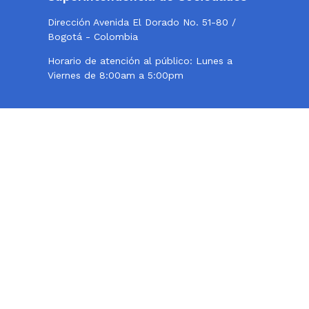
Dirección Avenida El Dorado No. 51-80 /
Bogotá - Colombia
Horario de atención al público: Lunes a
Viernes de 8:00am a 5:00pm
Twitter
Instagram
Facebook
Contacto
Teléfono conmutador: 324 57 77 - 220 10 00
Centro de Fax 220 10 000, opción 2
Línea de atención al usuario: 018000114319
Correo institucional:
webmaster@supersociedades.gov.co