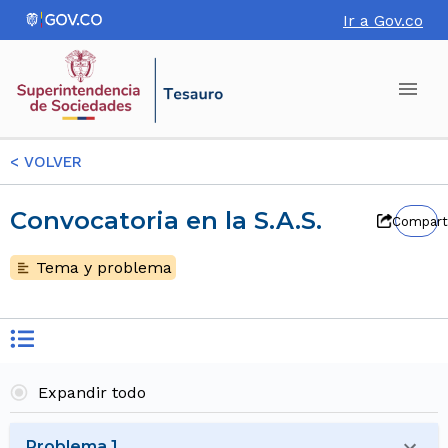
Ir a Gov.co
<
VOLVER
Convocatoria en la S.A.S.
Compart
Tema y problema
Expandir todo
Problema 1