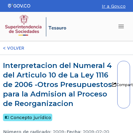
Ir a Gov.co
<
VOLVER
Interpretacion del Numeral 4
del Articulo 10 de La Ley 1116
de 2006 -Otros Presupuestos
Compart
para la Admision al Proceso
de Reorganizacion
Concepto jurídico
Número de radicado
:
2009-
Fecha
:
2009-02-20