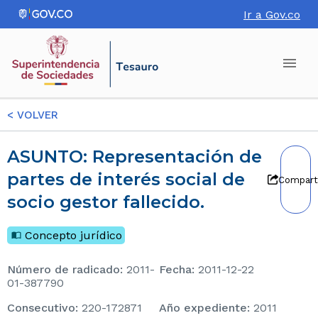
Ir a Gov.co
<
VOLVER
ASUNTO: Representación de
partes de interés social de
Compart
socio gestor fallecido.
Concepto jurídico
Número de radicado
:
2011-
Fecha
:
2011-12-22
01-387790
consecutivo
:
220-172871
Año expediente
:
2011