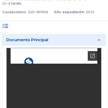
01-418086
consecutivo
:
220-181959
Año expediente
:
2012
Documento Principal