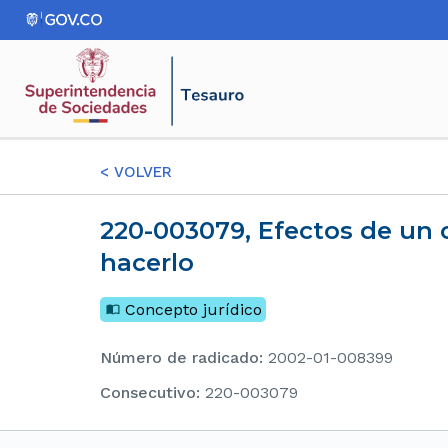
<
VOLVER
220-003079, Efectos de un contrato celebrado por quien no ostenta la capacidad para
hacerlo
Concepto jurídico
Número de radicado
:
2002-01-008399
consecutivo
:
220-003079