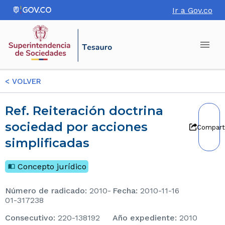
Ir a Gov.co
<
VOLVER
Ref. Reiteración doctrina
sociedad por acciones
Compart
simplificadas
Concepto jurídico
Número de radicado
:
2010-
Fecha
:
2010-11-16
01-317238
consecutivo
:
220-138192
Año expediente
:
2010