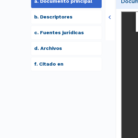
a
.
Documento principal
Docume
b
.
Descriptores
c
.
Fuentes jurídicas
d
.
archivos
f
.
Citado en