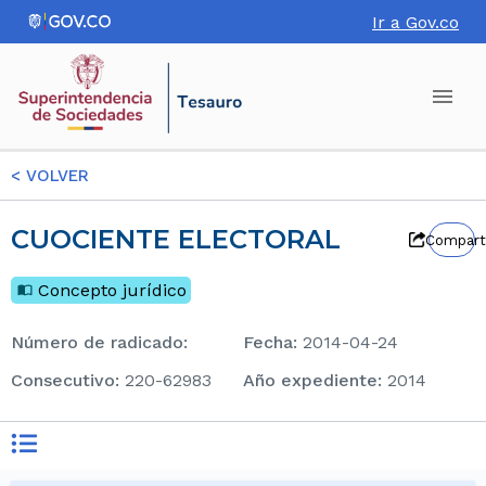
Ir a Gov.co
<
VOLVER
CUOCIENTE ELECTORAL
Compart
Concepto jurídico
Número de radicado
:
Fecha
:
2014-04-24
consecutivo
:
220-62983
Año expediente
:
2014