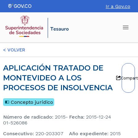
Ir a Gov.co
<
VOLVER
APLICACIÓN TRATADO DE
MONTEVIDEO A LOS
Compart
PROCESOS DE INSOLVENCIA
Concepto jurídico
Número de radicado
:
2015-
Fecha
:
2015-12-24
01-526086
consecutivo
:
220-203307
Año expediente
:
2015