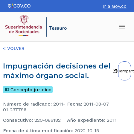
Ir a Gov.co
<
VOLVER
Impugnación decisiones del
Compart
máximo órgano social.
Concepto jurídico
Número de radicado
:
2011-
Fecha
:
2011-08-07
01-237796
consecutivo
:
220-086182
Año expediente
:
2011
Fecha de última modificación
:
2022-10-15