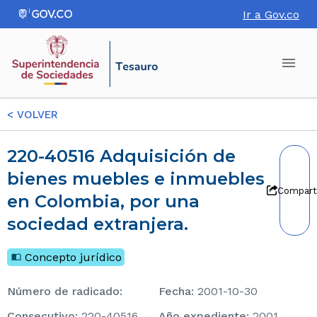
Ir a Gov.co
<
VOLVER
220-40516 Adquisición de
bienes muebles e inmuebles
Compart
en Colombia, por una
sociedad extranjera.
Concepto jurídico
Número de radicado
:
Fecha
:
2001-10-30
consecutivo
:
220-40516
Año expediente
:
2001