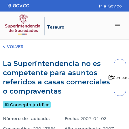
Ir a Gov.co
<
VOLVER
La Superintendencia no es
competente para asuntos
Compart
referidos a casas comerciales
o compraventas
Concepto jurídico
Número de radicado
:
Fecha
:
2007-04-03
consecutivo
:
220-17954
Año expediente
:
2007